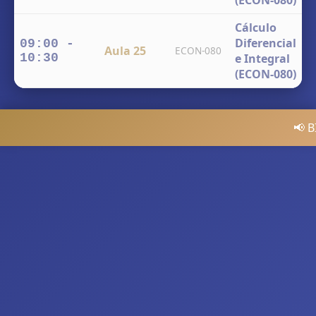
(ECON-080)
Cálculo
-
Diferencial
09:00 -
Aula 25
ECON-080
F
10:30
e Integral
E
(ECON-080)
📢 