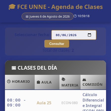
🎓 FCE UNNE - Agenda de Clases
🕐
10:59:18
📅 Jueves 6 de Agosto de 2026
Seleccionar fecha:
Consultar
Total de clases:
2
📅 CLASES DEL DÍA
📚
👥
👨
🕒 HORARIO
🏫 AULA
COMISIÓN
D
MATERIA
Cálculo
-
Diferencial
08:00 -
Aula 25
ECON-080
F
09:00
e Integral
E